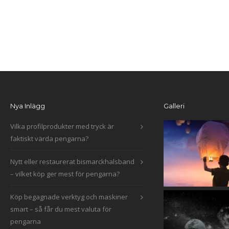
Nya Inlägg
Galleri
Vilka profilprodukter med tryck är
faktiskt värda pengarna?
Nytt eller restaurerat bismarckhalsband
– vilket köp ger mest för pengarna?
Köp begagnade verktyg och maskiner
smart – så får du mest valuta för
pengarna