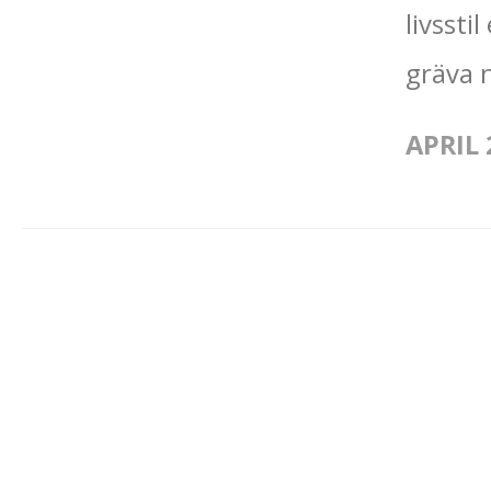
livssti
gräva n
APRIL 